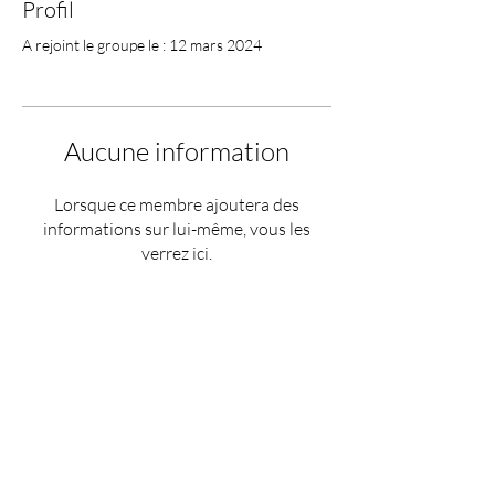
Profil
A rejoint le groupe le : 12 mars 2024
Aucune information
Lorsque ce membre ajoutera des
informations sur lui-même, vous les
verrez ici.
Termes et conditions
Politique de confidentialité
Mentions légales