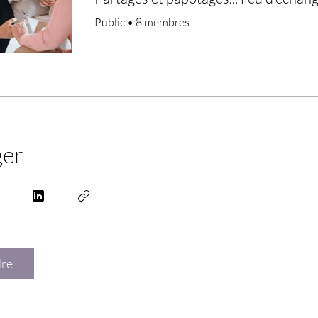
Public
•
8 membres
ger
dre