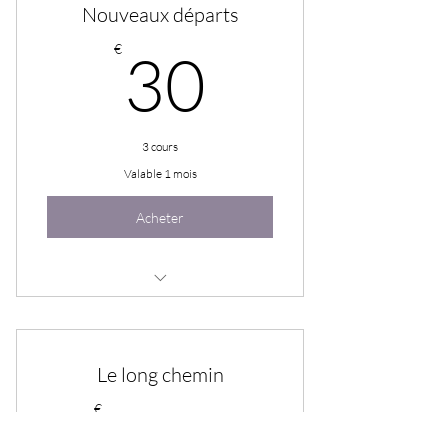
Nouveaux départs
30€
€
30
3 cours
Valable 1 mois
Acheter
Je suis un avantage
Je suis un avantage
Le long chemin
Je suis un avantage
120€
€
120